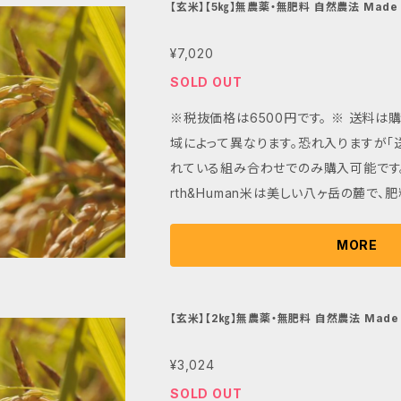
一粒がしっかりとしたコクと甘みを持って
【玄米】【5㎏】無農薬・無肥料 自然農法 Made on
n米』
風味が濃厚で、食感はもっちりとしなが
¥7,020
す。 炊き上がりの香りはふくよかで、冷
ため、おむすびやお弁当にもぴったりです。 Earth&Human米は
SOLD OUT
間が掛かるために生産農家が少なく、とて
※税抜価格は6500円です。 ※ 送料
養たっぷりで体と地球環境に優しく、家族
域によって異なります。恐れ入りますが「
な食味を堪能できるこのお米を、ぜひ毎
れている組み合わせでのみ購入可能です。 
さい。 無農薬栽培だからこそ、栄養豊富な玄米でお召し上がりい
rth&Human米は美しい八ヶ岳の麓で、
ただくのが最もおすすめです。 大切な方
然の力を最大限に活かして育てられた自
中の微生物が一体となり、作物に必要な
MORE
とで健やかに育ちます。 最大の魅力は、その豊かな味わいにありま
す。 自然の力で土壌からしっかりと吸収
より、太く、強く、深く育った稲穂から生
【玄米】【2㎏】無農薬・無肥料 自然農法 Made on
n米』
っかりとしたコクと甘みを持っています。
¥3,024
厚で、食感はもっちりとしながらも歯切れ
上がりの香りはふくよかで、冷めてもおい
SOLD OUT