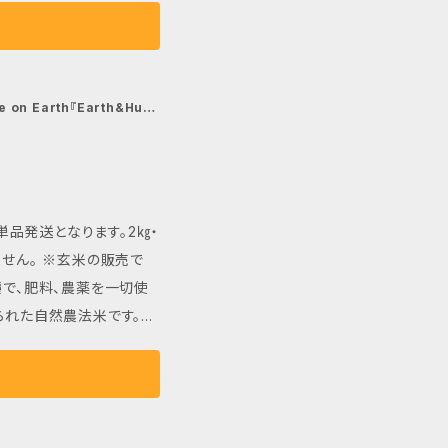
ください。 大切な方への
に必要な栄養を自然に供
りと吸収されたミネラルや
穂から生まれるお米は、一
n Earth『Earth&Hum
ています。お米そのもの
がらも歯切れの良さがあり
冷めてもおいしさが持続す
n米は、
単品発送となります。2㎏・
とても貴重なお米です。
せん。 ※玄米の販売で
族の健康を支えます。豊
毎日の食卓に取り入れてく
られた自然農法米です。地
必要な栄養を自然に供給
賞味ください。 大切な方へ
と吸収されたミネラルや栄
から生まれるお米は、一粒