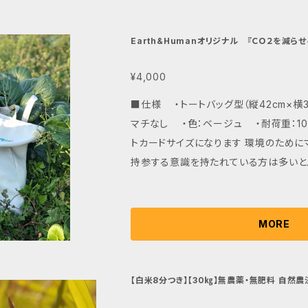
Earth&Humanオリジナル 『ＣＯ２を減ら
¥4,000
■仕様 ・トートバッグ型（縦42cm×横3
マチなし ・色：ベージュ ・耐荷重：1
トカードサイズになります 環境のためにマイバッグやエコバッグを
持参する意識を持たれている方は多いと
バッグの素材は本当に環境を配慮したもの
バッグは製造と廃棄時にレジ袋の約５０倍
排出します。 エコバッグが環境にやさし
MORE
使えることにあります。 最終的に燃やし
に還すことができる素材のバッグであれ
は高くなります。 『CO2を減らせるアースコンシャスバッグ』は軽量
【白米8分つき】【30㎏】無農薬・無肥料 自然農法 M
&Human米』
でどなたでも使え、耐久性に優れ、繰り