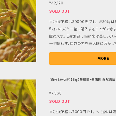
る。地球環境のために理想的なバッグとして誕
¥42,120
社ツカモトコーポレーションが開発したRe 
SOLD OUT
する新素材（ポリエステル）を使用し、C
※税抜価格は39000円です。 ※30㎏は
です。 廃棄の際は当団体へご郵送くださ
5㎏のお米と一緒に購入することができま
コーポレーションへ引き渡し、専用施設
販売です。 Earth&Human米は美しい八ヶ岳の麓で、肥料、農薬を
ます。 ～2050 The biggest challenge in human history.～
一切使わず、自然の力を最大限に活かし
『2050（カーボンニュートラル）は人類
です。地表と地中の微生物が一体となり
うEarth&Humanのメッセージを込め
に供給することで健やかに育ちます。 最大の魅力は、その豊かな味
MORE
カラフルな『Earth&Human』の文字
わいにあります。 自然の力で土壌からし
デザインです。 生分解とは、単にプラスチックがバラバラになること
ルや栄養分により、太く、強く、深く育っ
ではなく、微生物の働きにより、分子レベ
一粒一粒がしっかりとしたコクと甘みを持
【白米8分つき】【5㎏】無農薬・無肥料 自然農法 Ma
二酸化炭素と水となって自然界へと循環
Human米』
のの風味が濃厚で、食感はもっちりとし
■ご購入時のお願い 購入完了時にBAS
¥7,560
ります。 炊き上がりの香りはふくよかで
が記載された自動返信メールが届きます。
するため、おむすびやお弁当にもぴったりです。 Earth&H
SOLD OUT
レスを使ってご購入される場合 迷惑メー
は、手間が掛かるために生産農家が少な
SEから送信したメールが自動的に受信
※税抜価格は7000円です。 ※ 送料
す。 栄養たっぷりで体と地球環境に優し