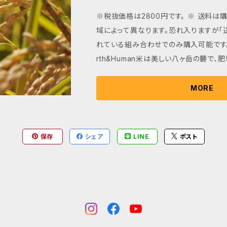
すびやお弁当にもぴったりです。 Earth&Human米は、手間が掛か
※税抜価格は2800円です。 ※ 送料
るために生産農家が少なく、とても貴重な
域によって異なります。恐れ入りますが「
で体と地球環境に優しく、家族の健康を
れている組み合わせでのみ購入可能です。 
能できるこのお米を、ぜひ毎日の食卓に取り
rth&Human米は美しい八ヶ岳の麓で、
薬栽培だからこそ、栄養豊富な玄米でお
然の力を最大限に活かして育てられた自
最もおすすめです。 大切な方への贈り物
中の微生物が一体となり、作物に必要な
MORE
とで健やかに育ちます。 最大の魅力は、その豊かな味わいにありま
す。 自然の力で土壌からしっかりと吸収
より、太く、強く、深く育った稲穂から生
保存
シェア
LINE
ポスト
っかりとしたコクと甘みを持っています。
厚で、食感はもっちりとしながらも歯切れ
上がりの香りはふくよかで、冷めてもおい
すびやお弁当にもぴったりです。 Earth&Human米は、手間が掛か
るために生産農家が少なく、とても貴重な
で体と地球環境に優しく、家族の健康を