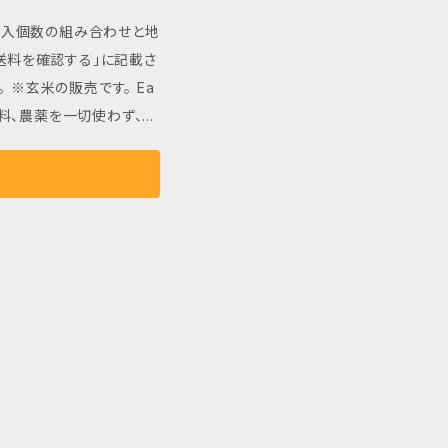
は購入個数の組み合わせと地
お米です。 栄養たっぷり
送料を確認する」に記載さ
支えます。豊かな食味を堪
※玄米の販売です。 Ea
入れてください。 無農
肥料、農薬を一切使わず、自
召し上がりいただくのが
然農法米です。地表と地
にも最適です。
栄養を自然に供給するこ
されたミネラルや栄養分に
まれるお米は、一粒一粒がし
お米そのものの風味が濃
の良さがあります。 炊き
しさが持続するため、おむ
お米です。 栄養たっぷり
支えます。豊かな食味を堪