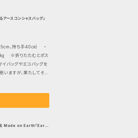
せるアースコンシャスバッグ』
5cm、持ち手40㎝） ・
0㎏ ※折りたたむとポス
思いますが、果たしてその
でしょうか？ 実はエコ
の二酸化炭素（CO2）を
いといえる理由は繰り返し
て廃棄するのではなく、土
ばさらに環境への貢献度
ade on Earth『Earth
返し使えて最後は土に戻