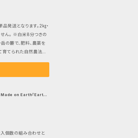
生しました。 株式会
Terra®という生分解
O2の削減に貢献するもの
単品発送となります。2㎏・
い。 責任をもってツカモト
せん。 ※白米8分つきの
にて生分解され土へと還り
て育てられた自然農法米
史上初めての挑戦だ』とい
、作物に必要な栄養を自然
て皆様の元へお届けします。
は代表 市川團十郎の手書きの
っかりと吸収されたミネラ
た稲穂から生まれるお米は、
ルまで分解し、最終的には
っています。お米そのも
de on Earth『Earth&
していく性質をいいます。
ながらも歯切れの良さがあ
Eよりお振込み先など詳細
、冷めてもおいしさが持続
 携帯電話のメールアド
uman米
ルフィルタ機能により、BA
く、とても貴重なお米で
拒否されている可能性が
は購入個数の組み合わせと
く、家族の健康を支えます。