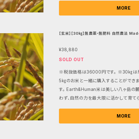
分を保持した8分つきの精米をぜひご賞味
地表と地中の微生物が一体となり、作物
MORE
贈り物にも最適です。
給することで健やかに育ちます。 最大の魅力は、その豊かな味わい
にあります。 自然の力で土壌からしっか
栄養分により、太く、強く、深く育った稲
【玄米】【30㎏】無農薬・無肥料 自然農法 Made o
an米』
粒一粒がしっかりとしたコクと甘みを持っ
¥38,880
の風味が濃厚で、食感はもっちりとしな
ます。 炊き上がりの香りはふくよかで、
SOLD OUT
るため、おむすびやお弁当にもぴったりです。 Earth&Huma
※税抜価格は36000円です。 ※30㎏は
手間が掛かるために生産農家が少なく、
5㎏のお米と一緒に購入することができま
栄養たっぷりで体と地球環境に優しく、家
す。 Earth&Human米は美しい八ヶ岳の麓で、肥料、農薬を一切使
かな食味を堪能できるこのお米を、ぜひ
わず、自然の力を最大限に活かして育て
ださい。 無農薬栽培だからこそ、旨味と栄養価が集積している部
表と地中の微生物が一体となり、作物に
分を保持した8.5分つきの精米をぜひご
することで健やかに育ちます。 最大の魅力は、その豊かな味わいに
MORE
の贈り物にも最適です。
あります。 自然の力で土壌からしっかり
養分により、太く、強く、深く育った稲穂