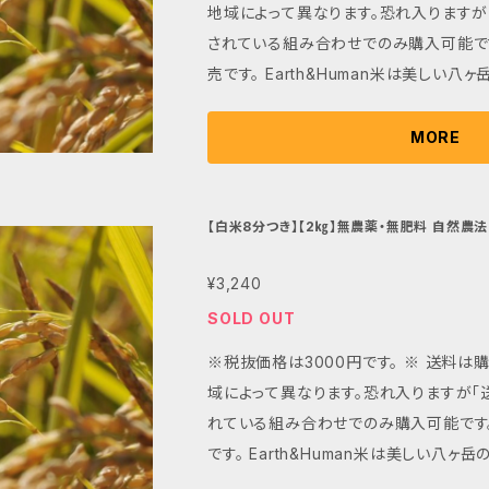
あります。
地域によって異なります。恐れ入りますが
noreply@thebase.in
をメー
豊かな食味を堪能できるこのお米を、ぜ
しくは、 thebase.in をドメイン指
されている組み合わせでのみ購入可能です
てください。 無農薬栽培だからこそ、旨味と栄養価が集積している
い申し上げます。 なお、自動送信メールは再送することができませ
売です。 Earth&Human米は美しい八ヶ岳の麓で、肥料、農薬を一
部分を保持した8分つきの精米をぜひご賞
ん。 商品購入後、3営業日を過ぎても
切使わず、自然の力を最大限に活かして
の贈り物にも最適です。
入りますが
す。地表と地中の微生物が一体となり、
ebizocustomize@earthan
MORE
合わせ下さいませ。
供給することで健やかに育ちます。 最大の魅力は、その豊かな味わ
いにあります。 自然の力で土壌からしっ
や栄養分により、太く、強く、深く育った
【白米8分つき】【2㎏】無農薬・無肥料 自然農法 Ma
Human米』
粒一粒がしっかりとしたコクと甘みを持っ
¥3,240
の風味が濃厚で、食感はもっちりとしな
ます。 炊き上がりの香りはふくよかで、
SOLD OUT
るため、おむすびやお弁当にもぴったりです。 Earth&Huma
※税抜価格は3000円です。 ※ 送料
手間が掛かるために生産農家が少なく、
域によって異なります。恐れ入りますが「
栄養たっぷりで体と地球環境に優しく、家
れている組み合わせでのみ購入可能です
かな食味を堪能できるこのお米を、ぜひ
です。 Earth&Human米は美しい八ヶ岳の麓で、肥料、農薬を一切
ださい。 無農薬栽培だからこそ、旨味と栄養価が集積している部
使わず、自然の力を最大限に活かして育