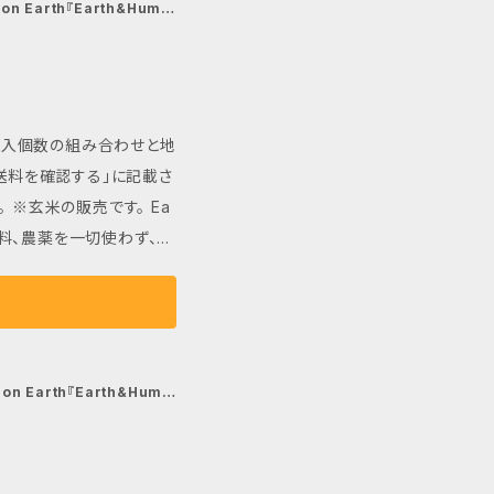
います。お米そのものの
 Earth『Earth&Huma
らも歯切れの良さがありま
めてもおいしさが持続する
、手
も貴重なお米です。 栄
は購入個数の組み合わせと地
の健康を支えます。豊か
送料を確認する」に記載さ
日の食卓に取り入れてくだ
※玄米の販売です。 Ea
肥料、農薬を一切使わず、自
への贈り物にも最適です。
然農法米です。地表と地
栄養を自然に供給するこ
されたミネラルや栄養分に
まれるお米は、一粒一粒がし
 Earth『Earth&Huma
お米そのものの風味が濃
の良さがあります。 炊き
しさが持続するため、おむ