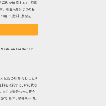
「送料を確認する」に記載
ルアドレス指定受信、も
ひ毎日の食卓に取り入れ
定受信に設定いただくようお願
。 ※白米8分つきの販
味ください。 大切な方へ
連絡が届かない場合は恐れ
育てられた自然農法米で
作物に必要な栄養を自然に
dhuman.net
までお問い
かりと吸収されたミネラル
稲穂から生まれるお米は、一
de on Earth『Earth&
ています。お米そのもの
がらも歯切れの良さがあり
冷めてもおいしさが持続す
n米は、
は購入個数の組み合わせと地
とても貴重なお米です。
送料を確認する」に記載さ
族の健康を支えます。豊
。 ※白米8分つきの販売
毎日の食卓に取り入れてく
てられた自然農法米です。