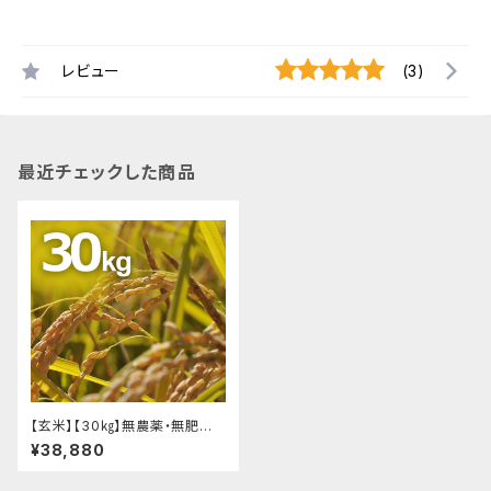
レビュー
(3)
最近チェックした商品
【玄米】【30㎏】無農薬・無肥料
自然農法 Made on Earth『Ear
¥38,880
th&Human米』