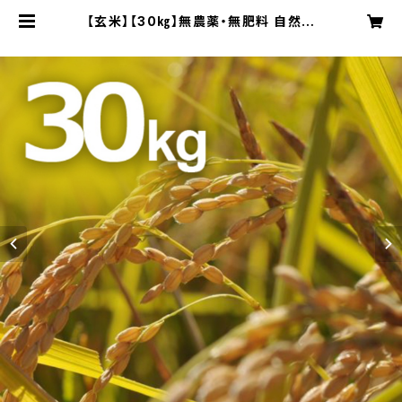
【玄米】【30㎏】無農薬・無肥料 自然農
法 Made on Earth『Earth&Hum
an米』 | 認定NPO法人Earth＆Hu
manオンラインショップ