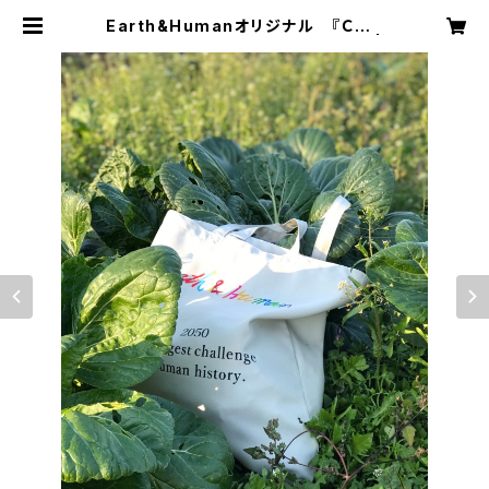
Earth&Humanオリジナル 『ＣＯ２
を減らせるアースコンシャスバッグ』 |
認定NPO法人Earth＆Humanオン
ラインショップ